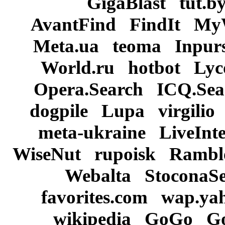
GigaBlast tut.b
AvantFind FindIt M
Meta.ua teoma Inpur
World.ru hotbot Ly
Opera.Search ICQ.Se
dogpile Lupa virgilio
meta-ukraine LiveInt
WiseNut rupoisk Ramb
Webalta StoconaS
favorites.com wap.y
wikipedia GoGo Go