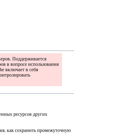
веров. Поддерживается
ов в вопросе использования
he включает в себя
контролировать
енных ресурсов других
зия. как сохранить промежуточную