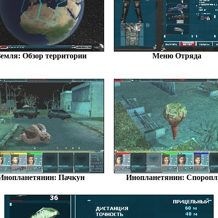
Земля: Обзор территории
Меню Отряда
Инопланетянин: Пачкун
Инопланетянин: Спороп