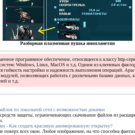
Разборная плазменная пушка инопланетян
енное программное обеспечение, относящееся к классу http-сер
стем: Windows, Linux, MacOS и т.д. Одним из ключевых фактор
ся гибкость настройки и надежность выполнения операций. Apac
модулей, позволяющих работать с различными базами данных, 
ей и т.д.
айлов по локальной сети с возможностью докачки
 средств защиты, ограничивающих скачивание файлов из расшар
и.
ки - Как создать красивую анимированную открытку?
ле поверх всех окон. Любое изображение, на что способна фанта